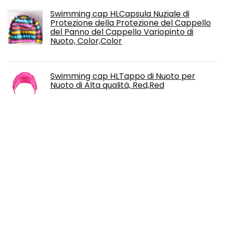
Swimming cap HLCapsula Nuziale di
Protezione della Protezione del Cappello
del Panno del Cappello Variopinto di
Nuoto, Color,Color
Swimming cap HLTappo di Nuoto per
Nuoto di Alta qualità, Red,Red
HLProtezione Di Nuoto Del Silicone Di
Colore Solido Dell'Adulto Del Berretto Da
Nuoto Protezione Di Nuoto Impermeabile
Di Stampa Della Protezione Di Nuoto Della
Molla Di Nuoto , Black,black
Swimming cap HLCappuccio Cappuccio
Cappuccio Cappuccio Cappello Lungo
Cappello Impermeabile Signora Occhiali