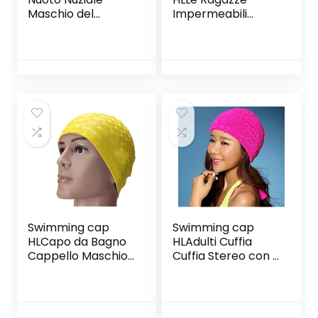
Maschio del
Impermeabili
Cappuccio Lungo
Adulti Adulti per Le
del Cappuccio di
Donne Corte dei
Nuoto di Grande
Nuotatori Non
Elasticità di Nuoto
Fanno Sempre
dell’Acqua cap,
Molle Calde per
Sapphire
Aumentare Il
Blue,Sapphire Blue
Codice di
Protezione del
Nuoto in Pu,
Black,Black
Swimming cap
Swimming cap
HLCapo da Bagno
HLAdulti Cuffia
Cappello Maschio
Cuffia Stereo con I
E Femmina
Capelli Lunghi Spa
Maschile Pu Capelli
Tappo Nuotata
Lunghi
Colore Solido
Impermeabili E più
Orecchio Petalo,