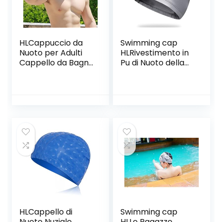
HLCappuccio da
Swimming cap
Nuoto per Adulti
HLRivestimento in
Cappello da Bagno
Pu di Nuoto della
in Nylon di Colore
Protezione
Solido Adulti E
Dell’Orecchio
Donne Cappello di
Cuffia Tappo Pu
Nuoto per Spiaggia
Impermeabile E
Generale, Blue,Blue
Traspirante
Maschio Adulto
Signora Cuffia I
Capelli Lunghi,
Silver,Silver
HLCappello di
Swimming cap
Nuoto Nuziale
HLLe Ragazze