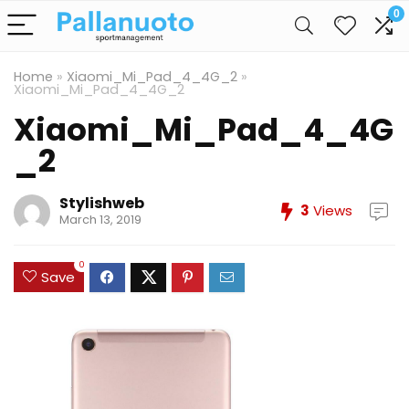
0
Home
»
Xiaomi_Mi_Pad_4_4G_2
»
Xiaomi_Mi_Pad_4_4G_2
Xiaomi_Mi_Pad_4_4G
_2
Stylishweb
3
Views
March 13, 2019
0
Save