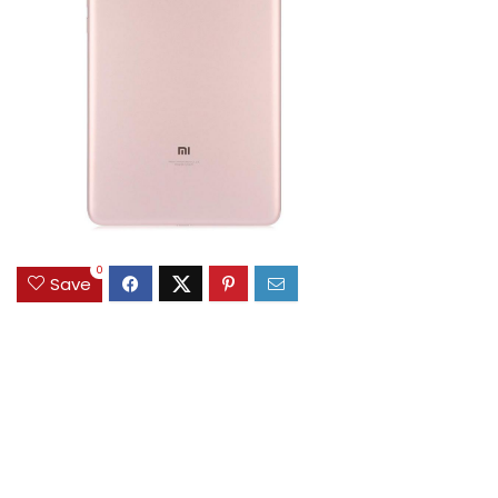
0
Save