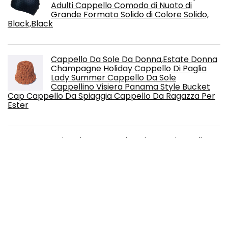
Adulti Cappello Comodo di Nuoto di
Grande Formato Solido di Colore Solido,
Black,Black
Cappello Da Sole Da Donna,Estate Donna
Champagne Holiday Cappello Di Paglia
Lady Summer Cappello Da Sole
Cappellino Visiera Panama Style Bucket
Cap Cappello Da Spiaggia Cappello Da Ragazza Per
Ester
Swimming cap HLRivestimento in Pu di
Nuoto della Protezione Dell'Orecchio
Cuffia Tappo Pu Impermeabile E
Traspirante Maschio Adulto Signora Cuffia
I Capelli Lunghi, Silver,Silver
Okeo Pallone pallanuoto WP5 PRO