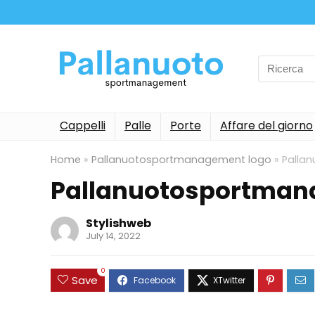
Search
for:
Cappelli
Palle
Porte
Affare del giorno
Home
»
Pallanuotosportmanagement logo
»
Palla
Pallanuotosportman
Stylishweb
July 14, 2022
0
Save