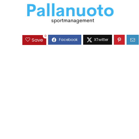
0
Save