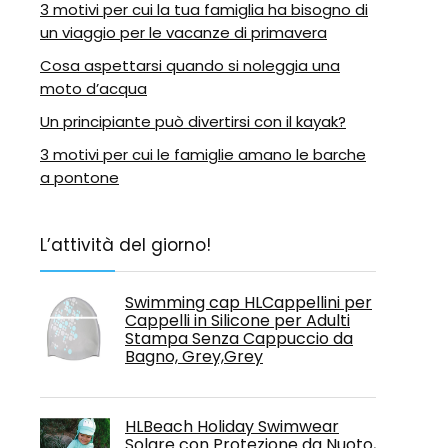
3 motivi per cui la tua famiglia ha bisogno di
un viaggio per le vacanze di primavera
Cosa aspettarsi quando si noleggia una
moto d’acqua
Un principiante può divertirsi con il kayak?
3 motivi per cui le famiglie amano le barche
a pontone
L’attività del giorno!
Swimming cap HLCappellini per
Cappelli in Silicone per Adulti
Stampa Senza Cappuccio da
Bagno, Grey,Grey
HLBeach Holiday Swimwear
Solare con Protezione da Nuoto,