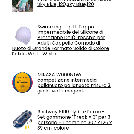
Sky Blue, 120,Sky Blue,120
Swimming cap HLTappo
Impermeabile del Silicone di
Protezione Dell'Orecchio per
Adulti Cappello Comodo di
Nuoto di Grande Formato Solido di Colore
Solido, White,White
MIKASA W6608.5W
competizione intermedia
pallanuoto pallanuoto misura 3,
giallo, viola, magenta
Bestway 61110 Hydro-Force -
Set gommone "Treck X 3" per 3
persone + 1 bambino 307 x 126 x
39 cm, colore