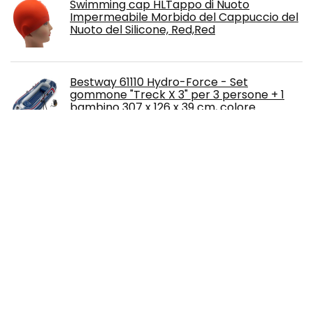
Swimming cap HLTappo di Nuoto
Impermeabile Morbido del Cappuccio del
Nuoto del Silicone, Red,Red
Bestway 61110 Hydro-Force - Set
gommone "Treck X 3" per 3 persone + 1
bambino 307 x 126 x 39 cm, colore
Costumi da Bagno Uomo VJGOAL Nuovi
Sexy Slip Push Up Taglie Forti Asciugatura
Rapida Corti con Coulisse Costume
Calzoncini Pantaloncini Spiaggia Surf
Nuoto Piscina Rosso
Swimming cap HLCuoio Cucito A Mano
Petali Stile Cappuccio Nuoto Cappuccio
Lunghi Cappello da Bagno Senza Fiato,
Rose Red,Rose Red