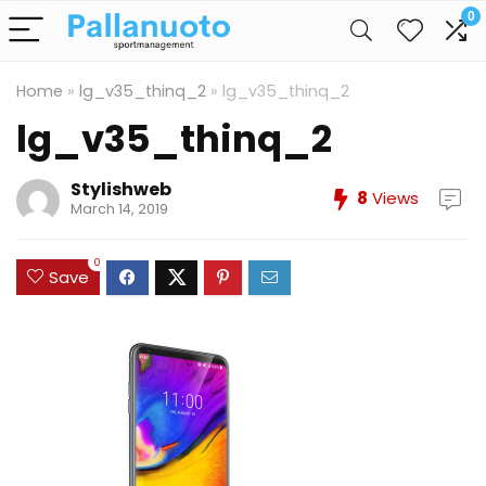
0
Home
»
lg_v35_thinq_2
»
lg_v35_thinq_2
lg_v35_thinq_2
Stylishweb
8
Views
March 14, 2019
0
Save