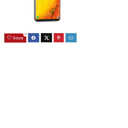
0
Save