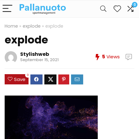
0
Home
»
explode
»
explode
explode
Stylishweb
5
Views
September 15, 2021
0
Save