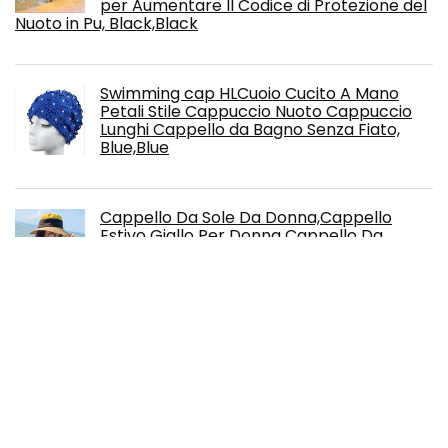
per Aumentare Il Codice di Protezione del
Nuoto in Pu, Black,Black
Swimming cap HLCuoio Cucito A Mano
Petali Stile Cappuccio Nuoto Cappuccio
Lunghi Cappello da Bagno Senza Fiato,
Blue,Blue
Cappello Da Sole Da Donna,Cappello
Estivo Giallo Per Donna Cappello Da
Spiaggia Da Spiaggia Cappello Di Paglia
Cappello Floscio Panama Tesa Larga
Protezione Uv Cappello Estivo Per Cappello Da
Spiagg
Swimming cap HLCapelli Lunghi Maschi E
Femmine di Grande Cappello di Nuoto del
Grande Cappello di Nuoto del Grande
Cappello di Nuoto Impermeabile per