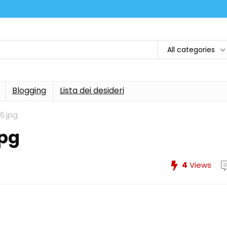
All categories
Blogging
Lista dei desideri
6.jpg
jpg
4
Views