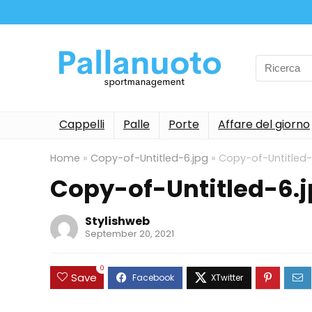
Search
for:
Cappelli
Palle
Porte
Affare del giorno
Home
»
Copy-of-Untitled-6.jpg
»
Copy-of-Untitled-
Copy-of-Untitled-6.
Stylishweb
September 20, 2021
0
Save