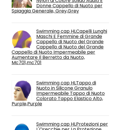
Nylon di Colore Solido Adulti E
Donne Cappello di Nuoto per
Spiaggia Generale, Grey,Grey
Swimming cap HLCapelli Lunghi
Maschi E Femmine di Grande
Cappello di Nuoto del Grande
Cappello di Nuoto del Grande
Cappello di Nuoto Impermeabile per
Aumentare Il Berretto da Nuoto,
Mc701,mc701
Swimming cap HLTappo di
Nuoto in Silicone Granulo
Impermeabile Tappo di Nuoto
Colorato Tappo Elastico Alto,
Purple,Purple
Swimming cap HLProtezioni per
L'Orecchie per La Protezione