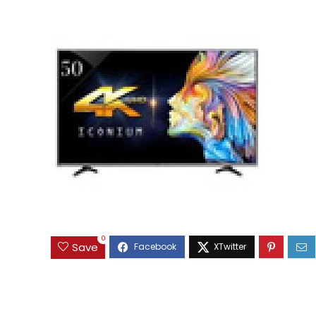
0
Save