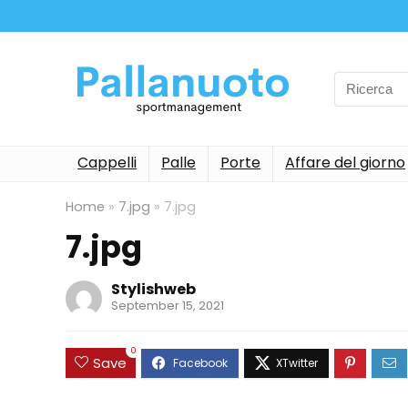
Search
for:
Cappelli
Palle
Porte
Affare del giorno
Home
»
7.jpg
»
7.jpg
7.jpg
Stylishweb
September 15, 2021
0
Save