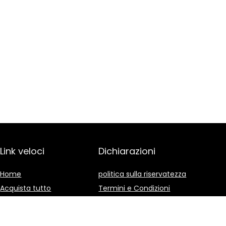
Link veloci
Dichiarazioni
Home
politica sulla riservatezza
Acquista tutto
Termini e Condizioni
Blog
Divulgazione delle
Affiliazioni
I nostri negozi online