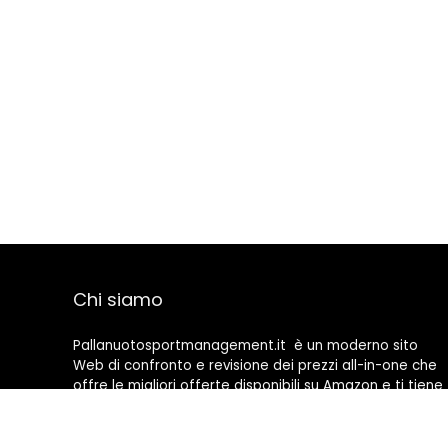
Chi siamo
Pallanuotosportmanagement.it è un moderno sito
Web di confronto e revisione dei prezzi all-in-one che
offre le migliori offerte disponibili su Amazon e ti tiene
aggiornato con gli ultimi blog aggiunti. Tutte le
immagini sono di proprietà dei rispettivi proprietari.
Tutti i contenuti citati derivano dalle rispettive fonti.