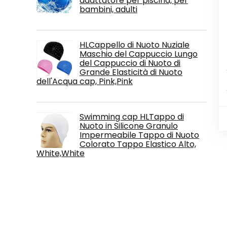
adattatore per piscina, per
bambini, adulti
HLCappello di Nuoto Nuziale
Maschio del Cappuccio Lungo
del Cappuccio di Nuoto di
Grande Elasticità di Nuoto
dell'Acqua cap, Pink,Pink
Swimming cap HLTappo di
Nuoto in Silicone Granulo
Impermeabile Tappo di Nuoto
Colorato Tappo Elastico Alto,
White,White