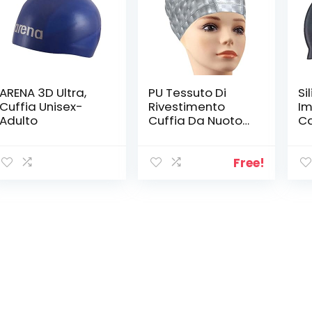
ARENA 3D Ultra,
PU Tessuto Di
Si
Cuffia Unisex-
Rivestimento
Im
Adulto
Cuffia Da Nuoto
Ca
Impermeabile
Co
Dell’Orecchio
Sw
Solido Protezione
Po
Free!
Colore Dei Capelli
St
Piscina Scoperta
Ac
Cappello Acqua
Sport Strumento
Accessori Piscina
Per Le Donne Gli
Uomini