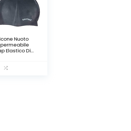
licone Nuoto
permeabile
p Elastico Di
lore Solido
im Cappello
ol Water Sport
rumento
cessori Pool