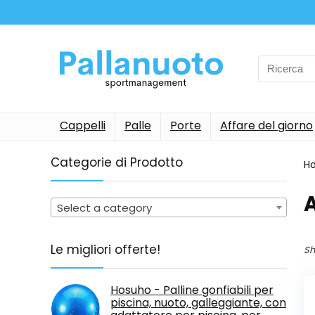
Search
for:
Cappelli
Palle
Porte
Affare del giorno
Categorie di Prodotto
H
Select a category
Le migliori offerte!
Sh
Hosuho - Palline gonfiabili per
piscina, nuoto, galleggiante, con