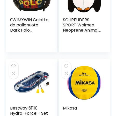
SWIMXWIN Calotta
SCHREUDERS
da pallanuoto
SPORT Waimea
Dark Polo
Neoprene Animal
calottina in pbt
Football
sublimata da
Allenamento
Bestway 61110
Mikasa
Hydro-Force – Set