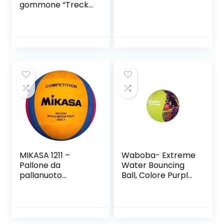
gommone “Treck
X 3” per 3 persone
+ 1 bambino 307 x
126 x 39 cm, colore
MIKASA 1211 –
Waboba- Extreme
Pallone da
Water Bouncing
pallanuoto
Ball, Colore Purple
W6600W, Colore
Grunge, AZ-100-
Giallo/Blu/Rosa
PurpleGrunge