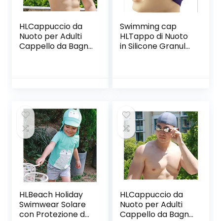
HLCappuccio da
Swimming cap
Nuoto per Adulti
HLTappo di Nuoto
Cappello da Bagno
in Silicone Granulo
in Nylon di Colore
Impermeabile
Solido Adulti E
Tappo di Nuoto
Donne Cappello di
Colorato Tappo
Nuoto per Spiaggia
Elastico Alto,
Generale, Blue,Blue
Purple,Purple
HLBeach Holiday
HLCappuccio da
Swimwear Solare
Nuoto per Adulti
con Protezione da
Cappello da Bagno