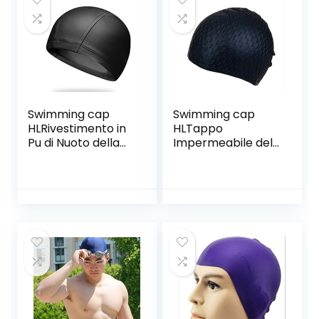
Swimming cap
Swimming cap
HLRivestimento in
HLTappo
Pu di Nuoto della
Impermeabile del
Protezione
Silicone di
Dell’Orecchio
Protezione
Cuffia Tappo Pu
Dell’Orecchio per
Impermeabile E
Adulti Cappello
Traspirante
Comodo di Nuoto
Maschio Adulto
di Grande Formato
Signora Cuffia I
Solido di Colore
Capelli Lunghi,
Solido, Black,Black
Black,Black