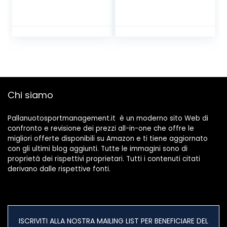
Nuoto, Sky Blue,
in Nylon di Colore
120,Sky Blue,120
Solido Adulti E
Donne Cappello di
Nuoto per Spiaggia
Generale,
Grey,Grey
Chi siamo
Pallanuotosportmanagement.it è un moderno sito Web di
confronto e revisione dei prezzi all-in-one che offre le
migliori offerte disponibili su Amazon e ti tiene aggiornato
con gli ultimi blog aggiunti. Tutte le immagini sono di
proprietà dei rispettivi proprietari. Tutti i contenuti citati
derivano dalle rispettive fonti.
ISCRIVITI ALLA NOSTRA MAILING LIST PER BENEFICIARE DEL